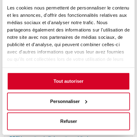
Docteur en Pharmacie et PhD avec plus de dix ans
Les cookies nous permettent de personnaliser le contenu
d’expérience en industrie pharmaceutique, elle est
et les annonces, d'offrir des fonctionnalités relatives aux
actuellement Directrice Pharmacovigilance,
médias sociaux et d'analyser notre trafic. Nous
Information Médicale & Compliance et EUQPPV au
partageons également des informations sur l'utilisation de
sein de Stallergenes GREER. Elle est également
notre site avec nos partenaires de médias sociaux, de
certifiée « Lean Six Sigma Green Belt » et a réalisé le
programme « Developing Emerging Leaders » de
publicité et d'analyse, qui peuvent combiner celles-ci
l’INSEAD.
avec d'autres informations que vous leur avez fournies
ou qu'ils ont collectées lors de votre utilisation de leurs
services.
Prochaines sessions
Tout autoriser
21/10/26 → 21/10/26
[Formation
À distance
DPC
DPC] La gestion de l’information médicale
Personnaliser
Classe virtuelle
Accès aux personnes en situation de handicap :
Non
défini
Refuser
09/12/26 → 09/12/26
[Formation
À distance
DPC