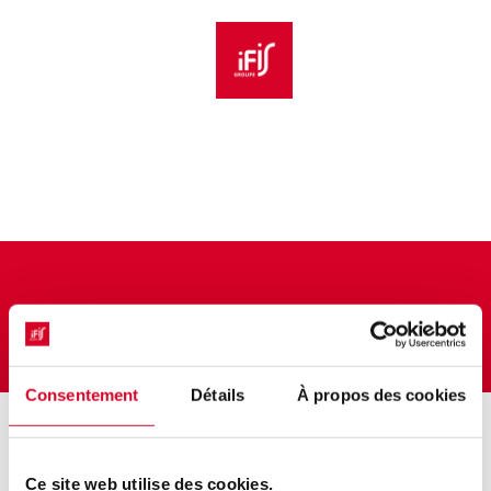
Aller au menu principal
Aller au contenu principal
Personnaliser l'interface
Bulletin d'inscription
DAGHILDJIAN Katia
Consentement
Détails
À propos des cookies
Résumé
Ce site web utilise des cookies.