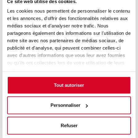
Ce site web utilise des cookies.
Ancien directeur information-innovation à la Haute
Les cookies nous permettent de personnaliser le contenu
Autorité de Santé, il fonde en 2006 Bon Usage Conseil
pour accompagner les industries de santé dans leurs
et les annonces, d'offrir des fonctionnalités relatives aux
projets qualité et réglementaires. Il compte plus de
médias sociaux et d'analyser notre trafic. Nous
trente ans d'expérience auprès des clients, dont vingt
partageons également des informations sur l'utilisation de
avec une offre de formation, audit et conseil en
notre site avec nos partenaires de médias sociaux, de
particulier sur des sujets de l'information
publicité et d'analyse, qui peuvent combiner celles-ci
promotionnelle. Il est membre des groupes de travail
avec d'autres informations que vous leur avez fournies
de différents groupements comme l'AFAR.
ou qu'ils ont collectées lors de votre utilisation de leurs
services.
Prochaines sessions
Tout autoriser
18/11/26 → 18/11/26
Charte de l’Information
Présentiel
Promotionnelle (IP) : référentiel de certification et
Personnaliser
préparation aux audits (conformité & qualité)
PARIS
Accès aux personnes en situation de handicap :
Oui
Refuser