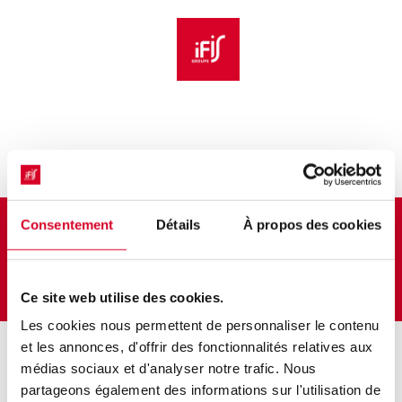
Aller au menu principal
Aller au contenu principal
Personnaliser l'interface
Bulletin d'inscription
Consentement
Détails
À propos des cookies
SOUVET Pierre
Ce site web utilise des cookies.
Les cookies nous permettent de personnaliser le contenu
et les annonces, d'offrir des fonctionnalités relatives aux
Prochaines sessions
médias sociaux et d'analyser notre trafic. Nous
partageons également des informations sur l'utilisation de
25/03/27 → 25/03/27
One Health : des
Présentiel