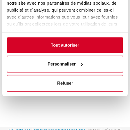
notre site avec nos partenaires de médias sociaux, de
stratégies concrètes pour réduire l’impact environnemental
et préserver la santé humaine
publicité et d'analyse, qui peuvent combiner celles-ci
PARIS
avec d'autres informations que vous leur avez fournies
Accès aux personnes en situation de handicap :
Oui
ou qu'ils ont collectées lors de votre utilisation de leurs
services.
Tout autoriser
Personnaliser
Refuser
IFIS Institut de Formation des Industries de Santé
- 104 RUE RÉAUMUR