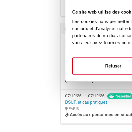
opérations cliniques avec la ges
pharmacovigilance chez EORTC
Ce site web utilise des cook
Les cookies nous permettent d
Prochaines sessions
sociaux et d'analyser notre t
partenaires de médias sociaux
07/10/26 → 07/10/26
Présentiel
vous leur avez fournies ou qu'
PARIS
Accès aux personnes en situat
Refuser
21/10/26 → 22/10/26
Présentiel
PARIS
Accès aux personnes en situat
07/12/26 → 07/12/26
Présentiel
DSUR et cas pratiques
PARIS
Accès aux personnes en situat