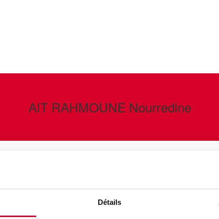
AIT RAHMOUNE Nourredine
s et pharmacovigilance d’Unicancer. Il est titulaire d’un D.E.A e
II et d’un Master 2 en méthodologie et biostatistique (Paris XI). 
Détails
e clinique (notamment en oncologie) acquises dans différents 