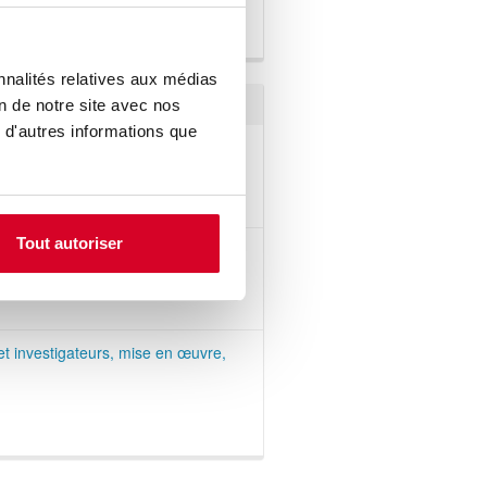
aires réglementaires et
ation) et GERCOR.
nnalités relatives aux médias
on de notre site avec nos
 d'autres informations que
ai clinique
Tout autoriser
 d’audit (essais cliniques)
et investigateurs, mise en œuvre,