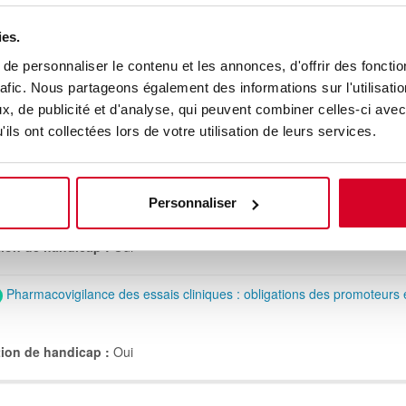
tion d’un portefeuille de projets dans les différentes phases, aff
 France, LYSARC (The lymphoma academic research organiz
ies.
e personnaliser le contenu et les annonces, d'offrir des fonctio
rafic. Nous partageons également des informations sur l'utilisati
, de publicité et d'analyse, qui peuvent combiner celles-ci avec
CTIS : maîtriser le règlement (UE) 536/2014 et réaliser un dépôt d’ess
ils ont collectées lors de votre utilisation de leurs services.
ion de handicap :
Oui
Personnaliser
Auditer un site investigateur et une CRO : méthode, check-lists et suivi
ion de handicap :
Oui
Pharmacovigilance des essais cliniques : obligations des promoteurs 
ion de handicap :
Oui