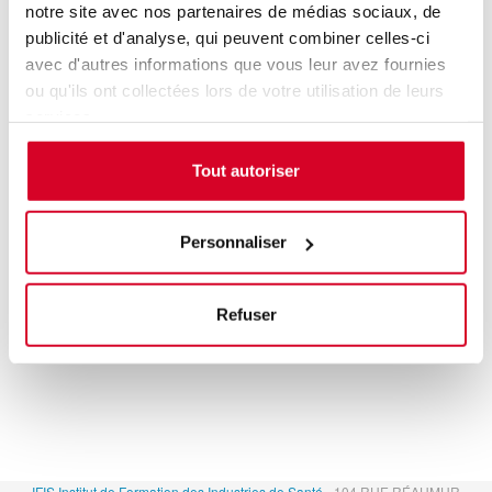
notre site avec nos partenaires de médias sociaux, de
développement pharmaceutique : méthodes, outils et
pilotage
publicité et d'analyse, qui peuvent combiner celles-ci
PARIS
avec d'autres informations que vous leur avez fournies
Accès aux personnes en situation de handicap :
Oui
ou qu'ils ont collectées lors de votre utilisation de leurs
services.
Tout autoriser
Personnaliser
Refuser
IFIS Institut de Formation des Industries de Santé
- 104 RUE RÉAUMUR