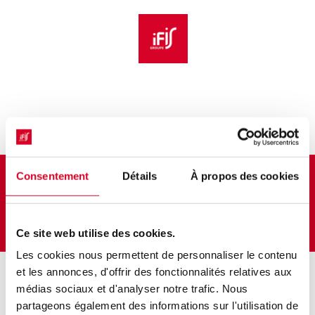
Aller au menu principal
Aller au contenu principal
Personnaliser l'interface
Bulletin d'inscription
Consentement
Détails
À propos des cookies
CHIBOIS Anne
Ce site web utilise des cookies.
Les cookies nous permettent de personnaliser le contenu
et les annonces, d'offrir des fonctionnalités relatives aux
Prochaines sessions
médias sociaux et d'analyser notre trafic. Nous
partageons également des informations sur l'utilisation de
08/10/26 → 09/10/26
Gestion de projet en
Présentiel