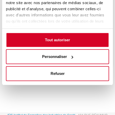
notre site avec nos partenaires de médias sociaux, de
publicité et d'analyse, qui peuvent combiner celles-ci
avec d'autres informations que vous leur avez fournies
ou qu'ils ont collectées lors de votre utilisation de leurs
services.
Une date sera bientôt programmée, n'hésitez
Tout autoriser
pas à nous contacter pour être informé de la
prochaine session de formation.
Personnaliser
Refuser
IFIS Institut de Formation des Industries de Santé
- 104 RUE RÉAUMUR