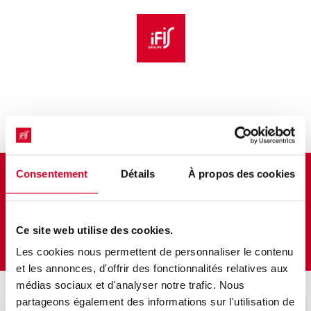
Aller au menu principal
Aller au contenu principal
Personnaliser l'interface
Bulletin d'inscription
Consentement
Détails
À propos des cookies
21èmes Journées Droit de la Santé
et du Médicament J2
Ce site web utilise des cookies.
Les cookies nous permettent de personnaliser le contenu
et les annonces, d'offrir des fonctionnalités relatives aux
médias sociaux et d'analyser notre trafic. Nous
partageons également des informations sur l'utilisation de
Veuillez décrire votre situation