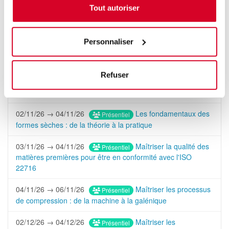
Prochaines sessions
Tout autoriser
12/10/26 → 14/10/26
Présentiel
Formation Prioritaire
Les essentiels de la galénique : une vision globale du
Personnaliser
process de fabrication des différentes formes
pharmaceutiques
Refuser
14/10/26 → 16/10/26
Mélange et granulation
Présentiel
pharmaceutique : les clés de la qualité et de la performance
02/11/26 → 04/11/26
Les fondamentaux des
Présentiel
formes sèches : de la théorie à la pratique
03/11/26 → 04/11/26
Maîtriser la qualité des
Présentiel
matières premières pour être en conformité avec l'ISO
22716
04/11/26 → 06/11/26
Maîtriser les processus
Présentiel
de compression : de la machine à la galénique
02/12/26 → 04/12/26
Maîtriser les
Présentiel