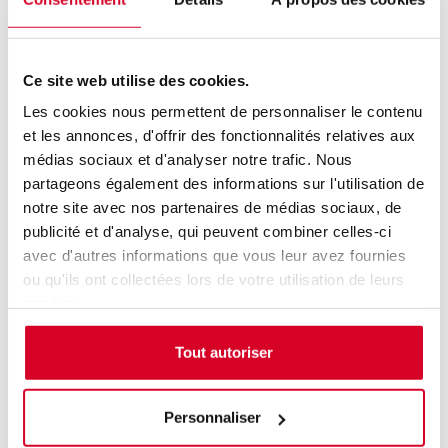
Accès aux personnes en situation de handicap :
Non
défini
Ce site web utilise des cookies.
Les cookies nous permettent de personnaliser le contenu
Coordonnées
et les annonces, d'offrir des fonctionnalités relatives aux
médias sociaux et d'analyser notre trafic. Nous
Adresse :
15 rue Rieux
partageons également des informations sur l'utilisation de
Code Postal :
92100
notre site avec nos partenaires de médias sociaux, de
publicité et d'analyse, qui peuvent combiner celles-ci
Ville :
BOULOGNE BILLANCOURT
avec d'autres informations que vous leur avez fournies
ou qu'ils ont collectées lors de votre utilisation de leurs
services.
Plan numérique
Tout autoriser
Personnaliser