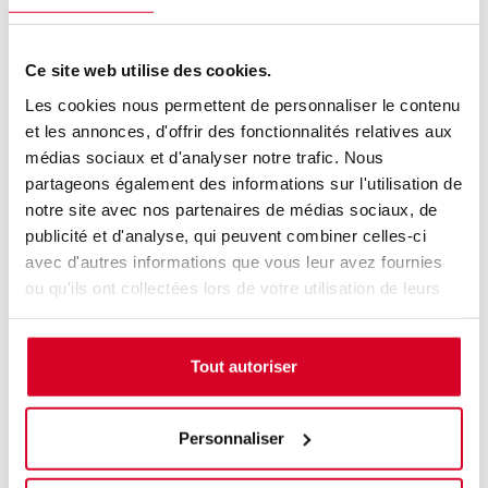
défini
Ce site web utilise des cookies.
Coordonnées
Les cookies nous permettent de personnaliser le contenu
et les annonces, d'offrir des fonctionnalités relatives aux
Adresse :
6 rue Galilée
médias sociaux et d'analyser notre trafic. Nous
partageons également des informations sur l'utilisation de
Code Postal :
75116
notre site avec nos partenaires de médias sociaux, de
Ville :
PARIS
publicité et d'analyse, qui peuvent combiner celles-ci
avec d'autres informations que vous leur avez fournies
ou qu'ils ont collectées lors de votre utilisation de leurs
Plan numérique
services.
Tout autoriser
Personnaliser