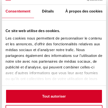
défini
Consentement
Détails
À propos des cookies
Coordonnées
Ce site web utilise des cookies.
Adresse :
15 rue Rieux
Les cookies nous permettent de personnaliser le contenu
Code Postal :
92100
et les annonces, d'offrir des fonctionnalités relatives aux
Ville :
BOULOGNE-BILLANCOURT
médias sociaux et d'analyser notre trafic. Nous
partageons également des informations sur l'utilisation de
notre site avec nos partenaires de médias sociaux, de
publicité et d'analyse, qui peuvent combiner celles-ci
Plan numérique
avec d'autres informations que vous leur avez fournies
ou qu'ils ont collectées lors de votre utilisation de leurs
services.
Tout autoriser