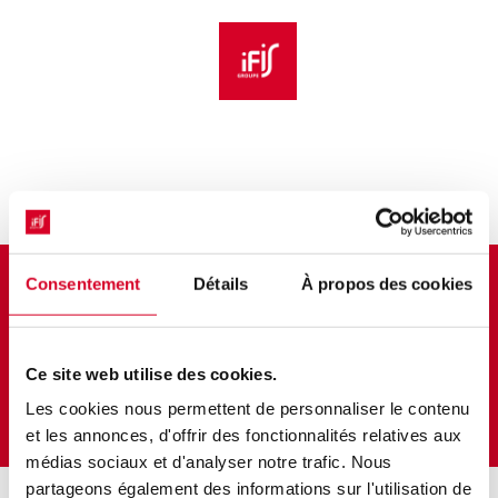
Aller au menu principal
Aller au contenu principal
Personnaliser l'interface
Bulletin d'inscription
Consentement
Détails
À propos des cookies
[Excellence commerciale] Créez et
pilotez vos KPIs stratégiques avec
Ce site web utilise des cookies.
Power BI et DAX
Les cookies nous permettent de personnaliser le contenu
et les annonces, d'offrir des fonctionnalités relatives aux
médias sociaux et d'analyser notre trafic. Nous
partageons également des informations sur l'utilisation de