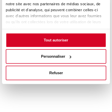
notre site avec nos partenaires de médias sociaux, de
Veuillez décrire votre situation
publicité et d'analyse, qui peuvent combiner celles-ci
avec d'autres informations que vous leur avez fournies
ou qu'ils ont collectées lors de votre utilisation de leurs
services.
Tout autoriser
Une date sera bientôt programmée, n'hésitez
pas à nous contacter pour être informé de la
prochaine session de formation.
Personnaliser
Refuser