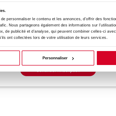
ies.
e personnaliser le contenu et les annonces, d'offrir des fonctio
rafic. Nous partageons également des informations sur l'utilisati
, de publicité et d'analyse, qui peuvent combiner celles-ci avec
ils ont collectées lors de votre utilisation de leurs services.
 -
le 23/09/27 - PARIS - PARIS -
Personnaliser
Continuer l'inscription