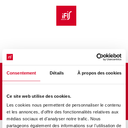
Aller au menu principal
Aller au contenu principal
Personnaliser l'interface
Bulletin d'inscription
Consentement
Détails
À propos des cookies
Aborder sur un plan pratique les
notions de texture et d’analyse
Ce site web utilise des cookies.
sensorielle
Les cookies nous permettent de personnaliser le contenu
et les annonces, d'offrir des fonctionnalités relatives aux
médias sociaux et d'analyser notre trafic. Nous
partageons également des informations sur l'utilisation de