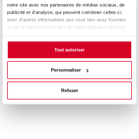
notre site avec nos partenaires de médias sociaux, de
Veuillez décrire votre situation
publicité et d'analyse, qui peuvent combiner celles-ci
avec d'autres informations que vous leur avez fournies
ou qu'ils ont collectées lors de votre utilisation de leurs
services.
Tout autoriser
Une date sera bientôt programmée, n'hésitez
pas à nous contacter pour être informé de la
prochaine session de formation.
Personnaliser
Refuser