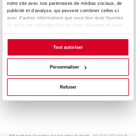
notre site avec nos partenaires de médias sociaux, de
publicité et d'analyse, qui peuvent combiner celles-ci
avec d'autres informations que vous leur avez fournies
ou qu'ils ont collectées lors de votre utilisation de leurs
services.
Une date sera bientôt programmée, n'hésitez
Tout autoriser
pas à nous contacter pour être informé de la
prochaine session de formation.
Personnaliser
Refuser
IFIS Institut de Formation des Industries de Santé
- 104 RUE RÉAUMUR