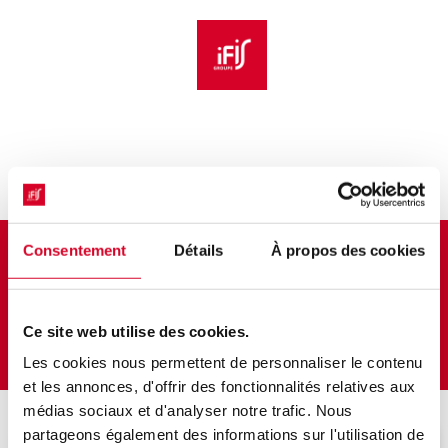
Aller au menu principal
Aller au contenu principal
Personnaliser l'interface
Bulletin d'inscription
Éligible DPC
Consentement
Détails
À propos des cookies
IA & Réglementaire : cas d'usages et
conformité
Ce site web utilise des cookies.
Les cookies nous permettent de personnaliser le contenu
et les annonces, d'offrir des fonctionnalités relatives aux
médias sociaux et d'analyser notre trafic. Nous
partageons également des informations sur l'utilisation de
Veuillez décrire votre situation