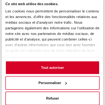
Ce site web utilise des cookies.
Veuillez décrire votre situation
Les cookies nous permettent de personnaliser le contenu
et les annonces, d'offrir des fonctionnalités relatives aux
médias sociaux et d'analyser notre trafic. Nous
partageons également des informations sur l'utilisation de
notre site avec nos partenaires de médias sociaux, de
Choix de la session
publicité et d'analyse, qui peuvent combiner celles-ci
avec d'autres informations que vous leur avez fournies
ou qu'ils ont collectées lors de votre utilisation de leurs
Présentiel
services.
le 02/12/26 - PARIS - PARIS -
Tout autoriser
Personnaliser
Détail des créneaux de la session sélectionnée :
le 02/12/26 de 09h30 à 13h00 et de 14h00 à
17h30
Refuser