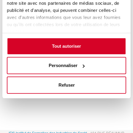
notre site avec nos partenaires de médias sociaux, de
publicité et d'analyse, qui peuvent combiner celles-ci
avec d'autres informations que vous leur avez fournies
ou qu'ils ont collectées lors de votre utilisation de leurs
services.
Une date sera bientôt programmée, n'hésitez
pas à nous contacter pour être informé de la
Tout autoriser
prochaine session de formation.
Personnaliser
Refuser
IFIS Institut de Formation des Industries de Santé
- 104 RUE RÉAUMUR