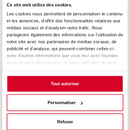
Ce site web utilise des cookies.
Veuillez décrire votre situation
Les cookies nous permettent de personnaliser le contenu
et les annonces, d'offrir des fonctionnalités relatives aux
médias sociaux et d'analyser notre trafic. Nous
partageons également des informations sur l'utilisation de
notre site avec nos partenaires de médias sociaux, de
Choix de la session
publicité et d'analyse, qui peuvent combiner celles-ci
avec d'autres informations que vous leur avez fournies
ou qu'ils ont collectées lors de votre utilisation de leurs
Présentiel
services.
le 08/10/26 - PARIS - PARIS -
Tout autoriser
Personnaliser
Détail des créneaux de la session sélectionnée :
le 08/10/26 de 09h00 à 12h00 et de 14h30 à
18h30
Refuser