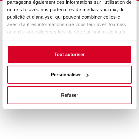
partageons également des informations sur l'utilisation de
notre site avec nos partenaires de médias sociaux, de
publicité et d'analyse, qui peuvent combiner celles-ci
Veuillez décrire votre situation
avec d'autres informations que vous leur avez fournies
ou qu'ils ont collectées lors de votre utilisation de leurs
services.
Tout autoriser
Une date sera bientôt programmée, n'hésitez
pas à nous contacter pour être informé de la
Personnaliser
prochaine session de formation.
Refuser