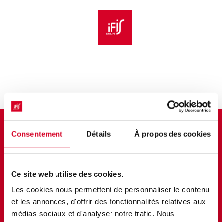
Aller au menu principal
Aller au contenu principal
Personnaliser l'interface
Bulletin d'inscription
Consentement
Détails
À propos des cookies
Conformité des systèmes
informatisés pour les dispositifs
médicaux : méthodes et pratiques,
Ce site web utilise des cookies.
ISO 13485 vs EU GMP et US cGMP
Les cookies nous permettent de personnaliser le contenu
et les annonces, d'offrir des fonctionnalités relatives aux
médias sociaux et d'analyser notre trafic. Nous