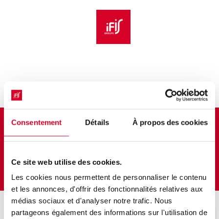
Aller au menu principal
Aller au contenu principal
Personnaliser l'interface
Bulletin d'inscription
Consentement
Détails
À propos des cookies
Posture terrain et relation client en
environnement hospitalier
Ce site web utilise des cookies.
Les cookies nous permettent de personnaliser le contenu
et les annonces, d'offrir des fonctionnalités relatives aux
médias sociaux et d'analyser notre trafic. Nous
partageons également des informations sur l'utilisation de
Veuillez décrire votre situation