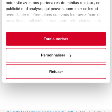
notre site avec nos partenaires de médias sociaux, de
publicité et d'analyse, qui peuvent combiner celles-ci
avec d'autres informations que vous leur avez fournies
ou qu'ils ont collectées lors de votre utilisation de leurs
services.
Une date sera bientôt programmée, n'hésitez
Tout autoriser
pas à nous contacter pour être informé de la
prochaine session de formation.
Personnaliser
Refuser
IFIS Institut de Formation des Industries de Santé
- 104 RUE RÉAUMUR